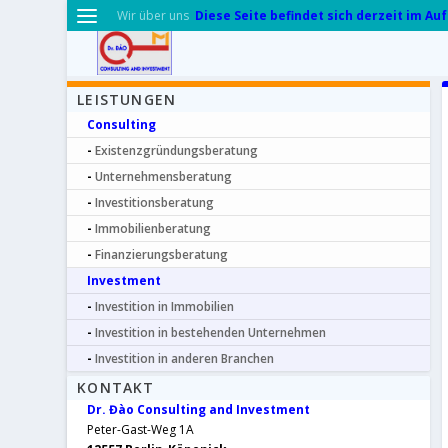
Diese Seite befindet sich derzeit im Au
Wir über uns
LEISTUNGEN
Consulting
Existenzgründungsberatung
Unternehmensberatung
Investitionsberatung
Immobilienberatung
Finanzierungsberatung
Investment
Investition in Immobilien
Investition in bestehenden Unternehmen
Investition in anderen Branchen
KONTAKT
Dr. Đào Consulting and Investment
Peter-Gast-Weg 1A