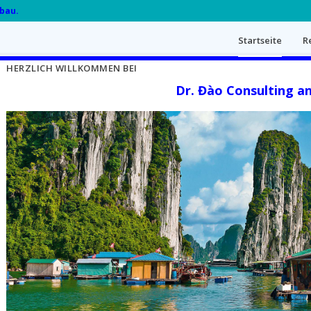
fbau.
Startseite
R
HERZLICH WILLKOMMEN BEI
Dr. Đào Consulting a