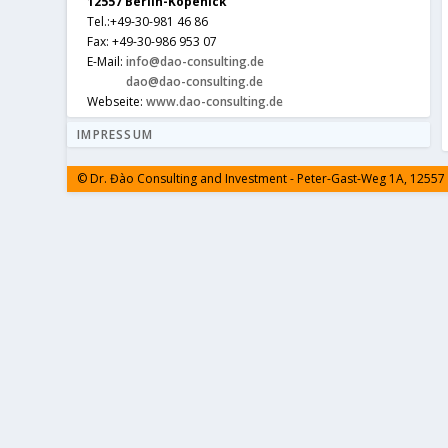
12557 Berlin-Köpenick
Tel.:+49-30-981 46 86
Fax: +49-30-986 953 07
E-Mail:
info@dao-consulting.de
dao@dao-consulting.de
Webseite:
www.dao-consulting.de
IMPRESSUM
© Dr. Đào Consulting and Investment - Peter-Gast-Weg 1A, 12557