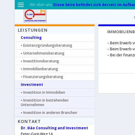
Diese Seite befindet sich derzeit im Aufba
Wir über uns
LEISTUNGEN
IMMOBILIEN
Consulting
– Beim Erwerb v
Existenzgründungsberatung
– Beim Erwerb 
Unternehmensberatung
– Bei der Finan
Investitionsberatung
Immobilienberatung
Finanzierungsberatung
Investment
Investition in Immobilien
Investition in bestehenden
Unternehmen
Investition in anderen Branchen
KONTAKT
Dr. Đào Consulting and Investment
Peter-Gast-Weg 1A