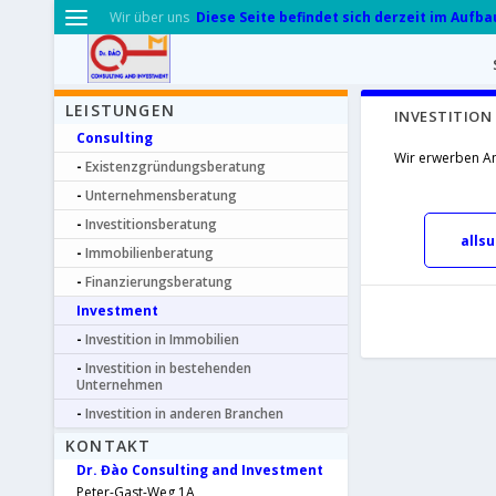
Diese Seite befindet sich derzeit im Aufba
Wir über uns
LEISTUNGEN
INVESTITION
Consulting
Wir erwerben An
Existenzgründungsberatung
Unternehmensberatung
Investitionsberatung
alls
Immobilienberatung
Finanzierungsberatung
Investment
Investition in Immobilien
Investition in bestehenden
Unternehmen
Investition in anderen Branchen
KONTAKT
Dr. Đào Consulting and Investment
Peter-Gast-Weg 1A