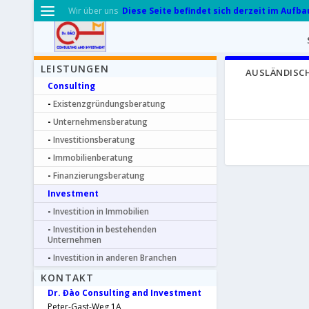
Diese Seite befindet sich derzeit im Aufba
Wir über uns
LEISTUNGEN
AUSLÄNDISC
Consulting
Existenzgründungsberatung
Unternehmensberatung
Investitionsberatung
Immobilienberatung
Finanzierungsberatung
Investment
Investition in Immobilien
Investition in bestehenden
Unternehmen
Investition in anderen Branchen
KONTAKT
Dr. Đào Consulting and Investment
Peter-Gast-Weg 1A